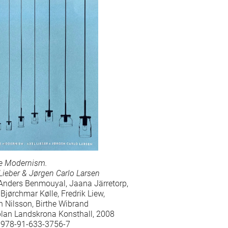
de Modernism.
Lieber & Jørgen Carlo Larsen
 Anders Benmouyal, Jaana Järretorp,
 Bjørchmar Kølle, Fredrik Liew,
 Nilsson, Birthe Wibrand
lan Landskrona Konsthall, 2008
 978-91-633-3756-7